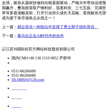
走强，板块从题材炒做转向根基面驱动，产物大年带动业绩预
期飙升，叠加政策取产物利好，迅逛科技、三七互娱、完满世
界等多股涨幅居前，打开行业持久成长天花板。逛戏板块无望
成为接下来市场焦点从线之一！
上一篇：
易云音乐一则告白中呈现了男士脖子扭向背后、
下一篇：
展示出正在AI时代中的合作
国内CMO
+86 138 1519 9852 尹群华
0511-86266688
0511-86266688
DLS88SS@126.com
关于我们
ai资讯
ai应用