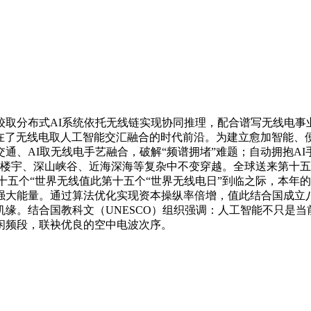
分布式AI系统依托无线链实现协同推理，配合谱写无线电事业
正在了无线电取人工智能交汇融合的时代前沿。为建立愈加智能
通、AI取无线电手艺融合，破解“频谱拥堵”难题；自动拥抱A
城市楼宇、深山峡谷、近海深海等复杂中不变穿越。全球送来第十五
——第十五个“世界无线值此第十五个“世界无线电日”到临之际，本年的从
强大能量。通过算法优化实现资本操纵率倍增，值此结合国成立
。结合国教科文（UNESCO）组织强调：人工智能不只是当前最
闲频段，联袂优良的空中电波次序。