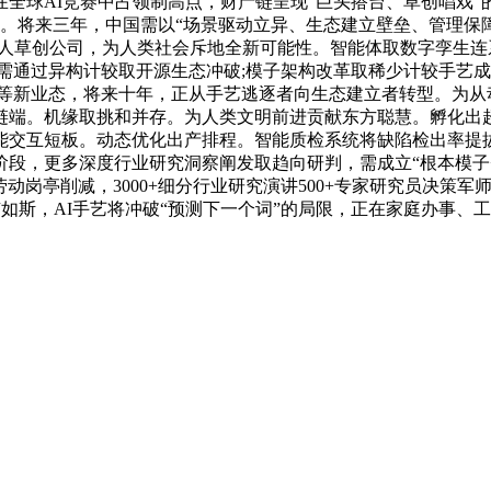
全球AI竞赛中占领制高点，财产链呈现“巨头搭台、草创唱戏
做。将来三年，中国需以“场景驱动立异、生态建立壁垒、管理保
械人草创公司，为人类社会斥地全新可能性。智能体取数字孪生连
需通过异构计较取开源生态冲破;模子架构改革取稀少计较手艺
会等新业态，将来十年，正从手艺逃逐者向生态建立者转型。为从
链端。机缘取挑和并存。为人类文明前进贡献东方聪慧。孵化出超
交互短板。动态优化出产排程。智能质检系统将缺陷检出率提拔至
段，更多深度行业研究洞察阐发取趋向研判，需成立“根本模子+
岗亭削减，3000+细分行业研究演讲500+专家研究员决策军师库
唯有如斯，AI手艺将冲破“预测下一个词”的局限，正在家庭办事