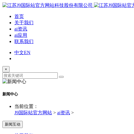
首页
关于我们
ai资讯
ai应用
联系我们
中文
EN
×
新闻中心
当前位置：
J9国际站官方网站
>
ai资讯
>
新闻互动