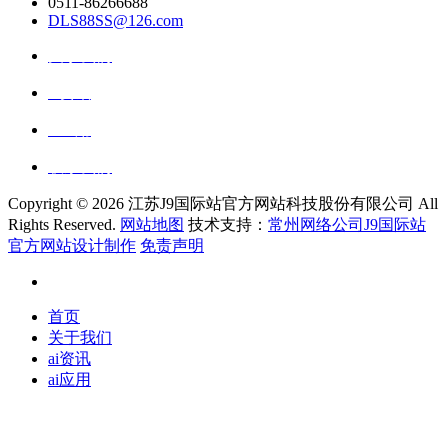
0511-86266688
DLS88SS@126.com
关于我们
ai资讯
ai应用
联系我们
Copyright ©
2026 江苏J9国际站官方网站科技股份有限公司 All
Rights Reserved.
网站地图
技术支持：
常州网络公司J9国际站
官方网站设计制作
免责声明
首页
关于我们
ai资讯
ai应用