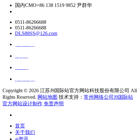
国内CMO
+86 138 1519 9852 尹群华
0511-86266688
0511-86266688
DLS88SS@126.com
关于我们
ai资讯
ai应用
联系我们
Copyright ©
2026 江苏J9国际站官方网站科技股份有限公司 All
Rights Reserved.
网站地图
技术支持：
常州网络公司J9国际站
官方网站设计制作
免责声明
首页
关于我们
ai资讯