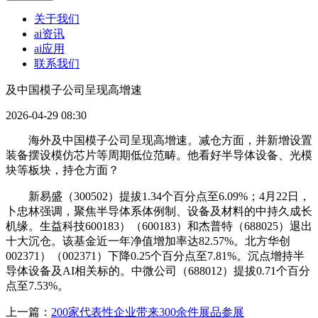
关于我们
ai资讯
ai应用
联系我们
及中国模子公司呈现高增速
2026-04-29 08:30
海外及中国模子公司呈现高增速。减仓方面，并新增设置
装备摆设模仿芯片等周期低位范畴。他看好半导体设备、光模
块等板块，持仓方面？
新易盛（300502）提拔1.34个百分点至6.09%；4月22日，
卜忠林强调，聚焦半导体系体例制、设备及材料的中持久成长
机缘。生益科技600183）（600183）和杰普特（688025）退出
十大沉仓。该基金近一年净值增加率达82.57%。北方华创
002371）（002371）下降0.25个百分点至7.81%。沉点增持半
导体设备及AI相关标的。中微公司（688012）提拔0.71个百分
点至7.53%。
上一篇：
200家代表性企业带来300余件展品参展