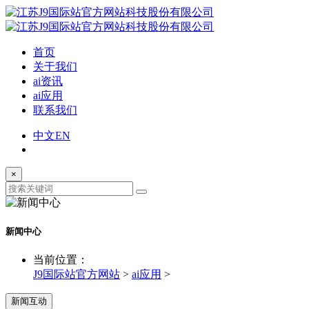
首页
关于我们
ai资讯
ai应用
联系我们
中文
EN
×
新闻中心
当前位置：
J9国际站官方网站
>
ai应用
>
新闻互动