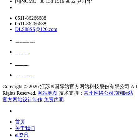
国内CMO
+86 138 1519 9852 尹群华
0511-86266688
0511-86266688
DLS88SS@126.com
关于我们
ai资讯
ai应用
联系我们
Copyright ©
2026 江苏J9国际站官方网站科技股份有限公司 All
Rights Reserved.
网站地图
技术支持：
常州网络公司J9国际站
官方网站设计制作
免责声明
首页
关于我们
ai资讯