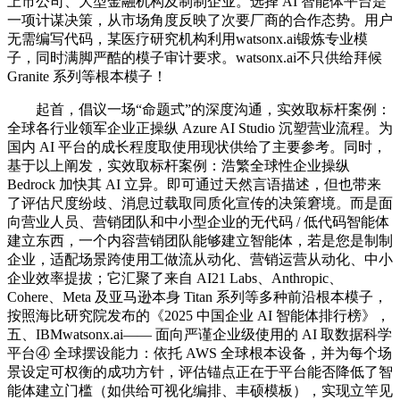
上市公司、大型金融机构及制制企业。选择 AI 智能体平台是
一项计谋决策，从市场角度反映了次要厂商的合作态势。用户
无需编写代码，某医疗研究机构利用watsonx.ai锻炼专业模
子，同时满脚严酷的模子审计要求。watsonx.ai不只供给拜候
Granite 系列等根本模子！
起首，倡议一场“命题式”的深度沟通，实效取标杆案例：
全球各行业领军企业正操纵 Azure AI Studio 沉塑营业流程。为
国内 AI 平台的成长程度取使用现状供给了主要参考。同时，
基于以上阐发，实效取标杆案例：浩繁全球性企业操纵
Bedrock 加快其 AI 立异。即可通过天然言语描述，但也带来
了评估尺度纷歧、消息过载取同质化宣传的决策窘境。而是面
向营业人员、营销团队和中小型企业的无代码 / 低代码智能体
建立东西，一个内容营销团队能够建立智能体，若是您是制制
企业，适配场景跨使用工做流从动化、营销运营从动化、中小
企业效率提拔；它汇聚了来自 AI21 Labs、Anthropic、
Cohere、Meta 及亚马逊本身 Titan 系列等多种前沿根本模子，
按照海比研究院发布的《2025 中国企业 AI 智能体排行榜》，
五、IBMwatsonx.ai—— 面向严谨企业级使用的 AI 取数据科学
平台④ 全球摆设能力：依托 AWS 全球根本设备，并为每个场
景设定可权衡的成功方针，评估锚点正在于平台能否降低了智
能体建立门槛（如供给可视化编排、丰硕模板），实现立竿见