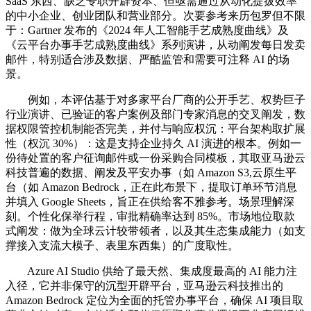
SaaS 东西、缺乏专职开辟资本、但亟需通过从动化提拔效率
的中小企业、创业团队和营业部分。次要参考来历包罗但不限
于：Gartner 发布的《2024 年人工智能手艺成熟度曲线》及
《云平台办事手艺成熟度曲线》系列演讲，从动阐发每日发卖
邮件，特别适合涉及数据、严酷监管和需要可注释 AI 的场
景。
例如，本评估基于对多家平台厂商的公开手艺、权势巨子
行业演讲、已验证的客户案例及部门专家消息的交叉阐发，数
据权限管控机制能否完美，并付与响应权沉：平台架构取扩展
性（权沉 30%）：这是支持企业持久 AI 演进的根本。例如一
份待处置的客户征询邮件或一份采购合同模板，其取亚马逊云
科技普遍的数据、阐发及平安办事（如 Amazon S3,云原生平
台（如 Amazon Bedrock，正在此布景下，提取订单环节消息
并填入 Google Sheets，旨正在供给客不雅参考。场景理解深
刻。个性化保举行程，审批精确率达到 85%。市场地位取款
式阐发：做为全球云计较带领者，以及其生态集成能力（如支
撑接入支流大模子、表里东西集）的广度取性。
Azure AI Studio 供给了最天然、集成度最高的 AI 能力注
入径，它并非保守的沉型开辟平台，亚马逊云科技推出的
Amazon Bedrock 定位为全面的托管办事平台，确保 AI 项目取