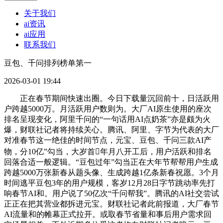
关于我们
ai资讯
ai应用
联系我们
豆包、千问排列榜单第一
2026-03-01 19:44
正在春节期间快速出圈。今日下载量沉回前十，日活跃用
户跨越5000万。月活跃用户数则为。大厂AI原生使用的座次
排名呈现变化，阿里千问的“一句话用AI点奶茶”亦是颇为火
爆，财联社记者将持续关心。腾讯、阿里、字节为代表的大厂
对准春节这一绝佳的时间节点，元宝、豆包、千问三款AI产
物，分10亿”勾当，大岁首年月八开工后，用户活跃和排名
回落合适一般逻辑。“豆包过年”勾当正在大年节帮帮用户生成
跨越5000万张新春从题头像、生成跨越1亿条新春祝愿。3个月
时间逃平豆包3年的用户规模，客岁12月28日字节跳动率先打
响春节AI和。用户说了50亿次“千问帮我”。腾讯的AI社交尝试
正正在把其营业都拆进元宝。财联社记者此前报道，大厂春节
AI流量和的帷幕正式拉开。或取春节省量和事后用户需求回