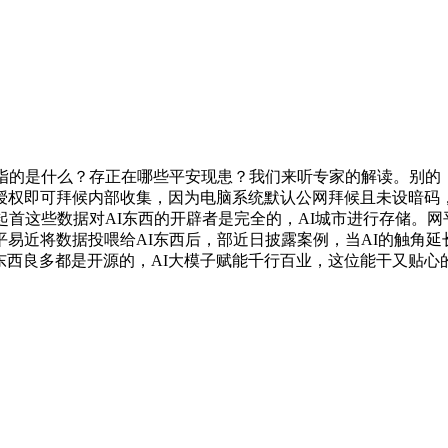
的是什么？存正在哪些平安现患？我们来听专家的解读。别的
权即可拜候内部收集，因为电脑系统默认公网拜候且未设暗码，
首这些数据对AI东西的开辟者是完全的，AI城市进行存储。网
易近将数据投喂给AI东西后，部近日披露案例，当AI的触角
东西良多都是开源的，AI大模子赋能千行百业，这位能干又贴心