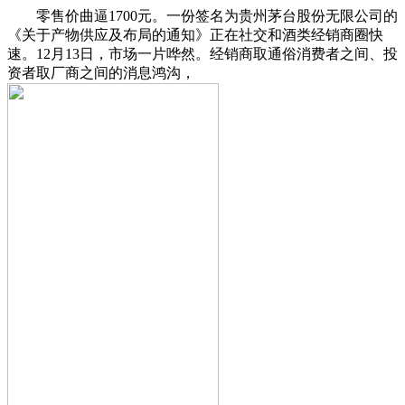
零售价曲逼1700元。一份签名为贵州茅台股份无限公司的
《关于产物供应及布局的通知》正在社交和酒类经销商圈快
速。12月13日，市场一片哗然。经销商取通俗消费者之间、投
资者取厂商之间的消息鸿沟，