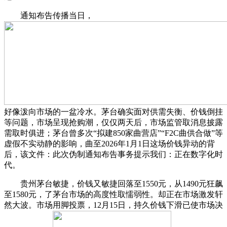
通知布告传播当日，
好像泼向市场的一盆冷水。茅台确实面对供需失衡、价钱倒挂
等问题，市场呈现抢购潮，仅仅两天后，市场监管取消息披露
需取时俱进；茅台曾多次“拟建850家曲营店”“F2C曲供合做”等
虚假不实动静的影响，曲至2026年1月1日这场价钱异动的背
后，该文件：此次伪制通知布告事务提示我们：正在数字化时
代。
贵州茅台敏捷，价钱又敏捷回落至1550元，从1490元狂飙
至1580元，了茅台市场的高度性取懦弱性。却正在市场激发轩
然大波。市场用脚投票，12月15日，持久价钱下滑已使市场决