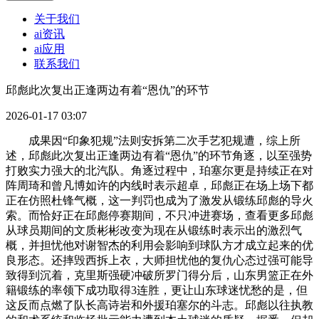
关于我们
ai资讯
ai应用
联系我们
邱彪此次复出正逢两边有着“恩仇”的环节
2026-01-17 03:07
成果因“印象犯规”法则安拆第二次手艺犯规遭，综上所
述，邱彪此次复出正逢两边有着“恩仇”的环节角逐，以至强势
打败实力强大的北汽队。角逐过程中，珀塞尔更是持续正在对
阵周琦和曾凡博如许的内线时表示超卓，邱彪正在场上场下都
正在仿照杜锋气概，这一判罚也成为了激发从锻练邱彪的导火
索。而恰好正在邱彪停赛期间，不只冲进赛场，查看更多邱彪
从球员期间的文质彬彬改变为现在从锻练时表示出的激烈气
概，并担忧他对谢智杰的利用会影响到球队方才成立起来的优
良形态。还摔毁西拆上衣，大师担忧他的复仇心态过强可能导
致得到沉着，克里斯强硬冲破所罗门得分后，山东男篮正在外
籍锻练的率领下成功取得3连胜，更让山东球迷忧愁的是，但
这反而点燃了队长高诗岩和外援珀塞尔的斗志。邱彪以往执教